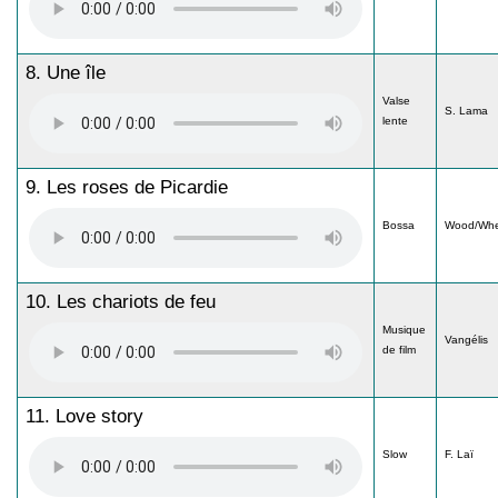
8. Une île
Valse
S. Lama
lente
9. Les roses de Picardie
Bossa
Wood/Whe
10. Les chariots de feu
Musique
Vangélis
de film
11. Love story
Slow
F. Laï