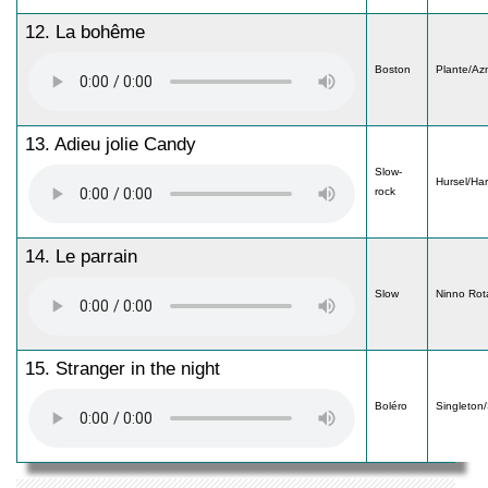
12. La bohême
Boston
Plante/Az
13. Adieu jolie Candy
Slow-
Hursel/Har
rock
14. Le parrain
Slow
Ninno Rot
15. Stranger in the night
Boléro
Singleton