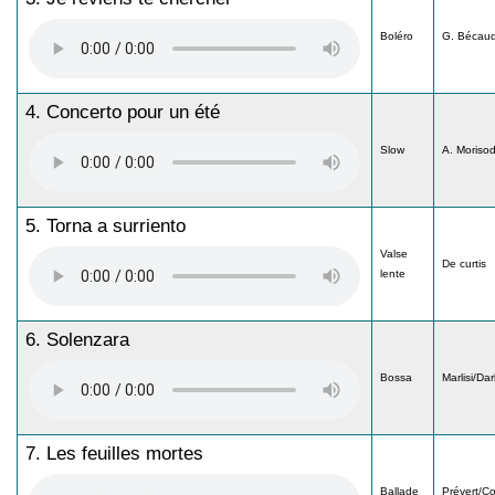
Boléro
G. Bécau
4. Concerto pour un été
Slow
A. Moriso
5. Torna a surriento
Valse
De curtis
lente
6. Solenzara
Bossa
Marlisi/Da
7. Les feuilles mortes
Ballade
Prévert/C