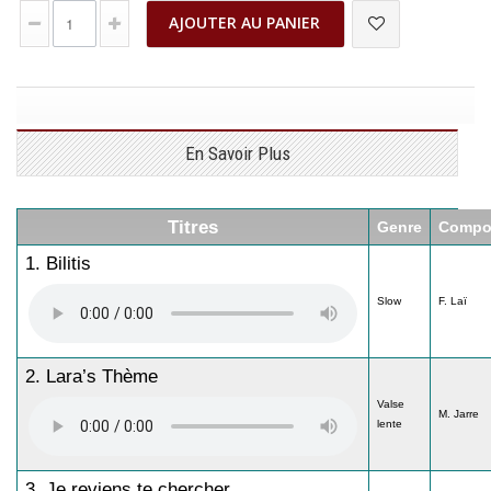
AJOUTER AU PANIER
En Savoir Plus
Titres
Genre
Compos
1. Bilitis
Slow
F. Laï
2. Lara’s Thème
Valse
M. Jarre
lente
3. Je reviens te chercher